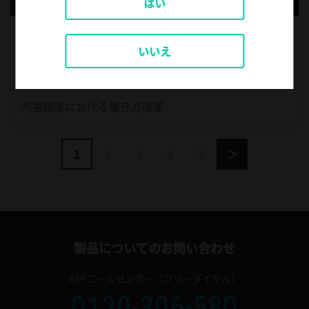
はい
いいえ
社会医療法人天神会新古賀病院 臨床工学課
松本 健太 先生
内視鏡室における働き方改革
1
2
3
4
5
＞
製品についてのお問い合わせ
ASPコールセンター（フリーダイヤル）
0120-306-580