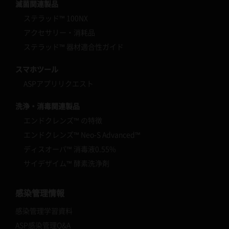
滅菌関連製品
ステラッド™ 100NX
アクセサリー・消耗品
ステラッド™ 器材適合性ガイド
スマホツール
ASPアプリリクエスト
洗浄・消毒関連製品
エンドクレンズ™ の特徴
エンドクレンズ™ Neo-S Advanced™
ディスオーパ™ 消毒液0.55%
サイデザイム™ 酵素洗浄剤
感染管理情報
感染管理学習資料
ASP感染管理Q&A