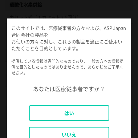
過酸化水素供給
カセット式（１カセットで5回分）
このサイトでは、医療従事者の方々および、ASP Japan
滅菌温度
合同会社の製品を
お使いの方々に対し、これらの製品を適正にご使用い
約45℃
ただくことを目的としています。
滅菌時間
提供している情報は専門的なものであり、一般の方への情報提
供を目的としたものではありませんので、あらかじめご了承く
約54分/約72分（選択式）
ださい。
プリンター
あなたは医療従事者ですか？
インクリボン式（2色）各工程パラメーター及び自己診断
結果の自動印刷
その他
はい
キャスター付、LCDによる状態表示、日本語表記、ライ
トによる工程およびアラーム表示
いいえ