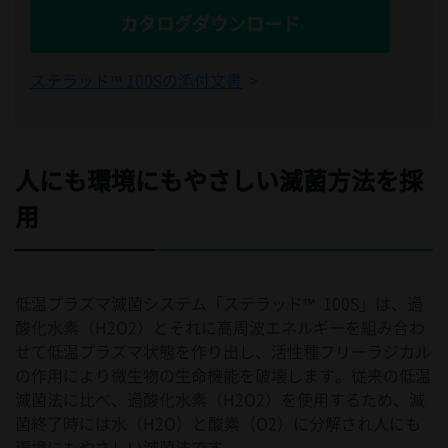
カタログダウンロード
ステラッド™ 100Sの添付文書
人にも環境にもやさしい滅菌方法を採
用
低温プラズマ滅菌システム「ステラッド™ 100S」は、過
酸化水素（H2O2）とそれに高周波エネルギーを組み合わ
せて低温プラズマ状態を作り出し、活性種フリーラジカル
の作用により微生物の生命機能を破壊します。従来の低温
滅菌法に比べ、過酸化水素（H2O2）を使用するため、滅
菌終了時には水（H2O）と酸素（O2）に分解され人にも
環境にもやさしい滅菌法です。