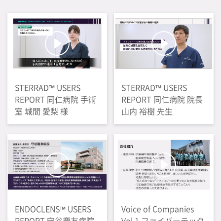
STERRAD™ USERS
STERRAD™ USERS
REPORT 同仁病院 手術
REPORT 同仁病院 院長
室 城間 愛梨 様
山内 裕樹 先生
ENDOCLENS™ USERS
Voice of Companies
REPORT 守谷慶友病院
Vol.1 ファイバーテック