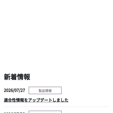
ブラシも洗剤も使わな
用手洗浄と乾燥の最新
い新しい予備洗浄ソリ
技術による、タスクシ
ューションへの期待
フト時代の新たな選択
肢 ～現状の課題と対
策～
感染管理情報へ
新着情報
2026/07/27
製品情報
適合性情報をアップデートしました