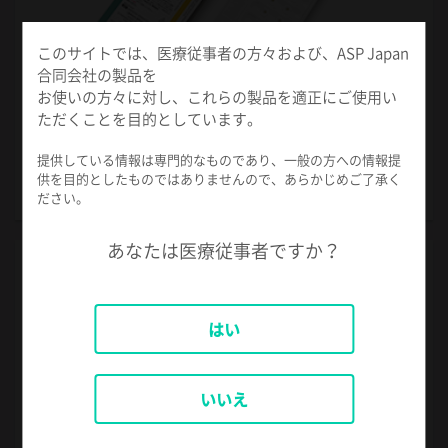
このサイトでは、医療従事者の方々および、ASP Japan
合同会社の製品を
お使いの方々に対し、これらの製品を適正にご使用い
ただくことを目的としています。
過酸化水素カセット
提供している情報は専門的なものであり、一般の方への情報提
供を目的としたものではありませんので、あらかじめご了承く
ステラッド™ に過酸化水素を供給する専用カセット。
ださい。
あなたは医療従事者ですか？
はい
いいえ