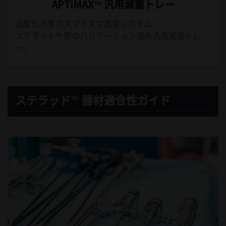
APTIMAX™ 汎用滅菌トレー
過酸化水素ガスプラズマ滅菌システム
ステラッド™ 用のバリデーション済み汎用滅菌トレ
ー。
ステラッド™ 器材適合性ガイド