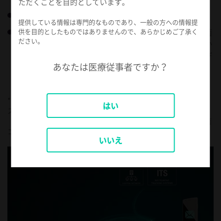
ただくことを目的としています。
手作業による記録管理の手間を減らします。
提供している情報は専門的なものであり、一般の方への情報提
滅菌判定陽性となった医療器材について、使用した滅菌
供を目的としたものではありませんので、あらかじめご了承く
ださい。
システムおよびマニュアルどおり行われていたかどうか
の追跡が可能です。陽性を示したバイオロジカルインデ
あなたは医療従事者ですか？
ィケーター/PCDが関係する滅菌器と医療器材を特定す
ることができます。
* STERRAD VELOCITY™ バイオロジカルインディケーター/PCDシ
はい
ステムは、院内ポリシーに基づいたBI リマインダー、取扱説明書
（IFU）の遵守および記録の取り扱い、記録管理の改善を含む滅菌
コンプライアンス向上のための機能を搭載しています。
いいえ