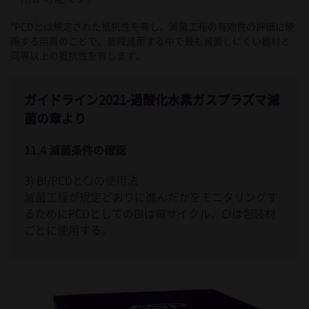
*PCDとは規定された抵抗性を有し、滅菌工程の有効性の評価に使
用する用具のことで、普段滅菌する中で最も滅菌しにくい器材と
同等以上の抵抗性を有します。
ガイドライン2021-過酸化水素ガスプラズマ滅
菌の章より
11.4 滅菌条件の確認
3) BI/PCDとCIの使用法
滅菌工程が規定どおりに進んだかをモニタリングす
るためにPCDとしてのBIは毎サイクル、CIは包装材
ごとに使用する。