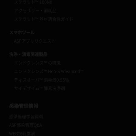
ステラッド™ 100NX
アクセサリー・消耗品
ステラッド™ 器材適合性ガイド
スマホツール
ASPアプリリクエスト
洗浄・消毒関連製品
エンドクレンズ™ の特徴
エンドクレンズ™ Neo-S Advanced™
ディスオーパ™ 消毒液0.55%
サイデザイム™ 酵素洗浄剤
感染管理情報
感染管理学習資料
ASP感染管理Q&A
WEB視聴講演