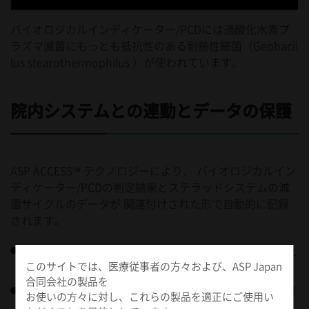
バイオロジカルインディケーター/PCDには過酸化水素プ
ラズマ滅菌にもっとも抵抗性のある耐熱性細菌（Geobacil
lus stearothermophilus ）が使われています。
院内システムとの連動とデータの保護
ASP ACCESS™ テクノロジーにより、 バイオロジカルイン
ディケーター/PCDの判定結果とステラッドシステムの滅
菌サイクルのデータが 関連付けされた形で自動的に記録
されます。
データを他の機器に転送して滅菌コンプライアンス向上
このサイトでは、医療従事者の方々および、ASP Japan
に役立てることができます。※
合同会社の製品を
器材トラッキングシステムおよび院内ネットワークと連
お使いの方々に対し、これらの製品を適正にご使用い
動できます。