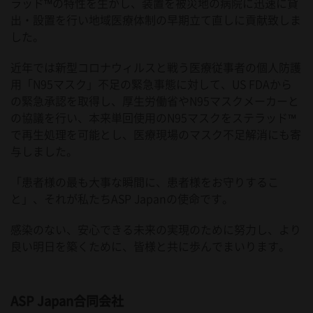
ラッド™の特性を生かし、装置を被災地の病院に迅速に貸
出・設置を行い地域医療体制の早期立て直しに貢献致しま
した。
近年では新型コロナウィルスと戦う医療従事者の個人防護
用「N95マスク」不足の緊急事態に対して、US FDAから
の緊急承認を取得し、厚生労働省やN95マスクメーカーと
の協議を行い、本来単回使用のN95マスクをステラッド™
で再生処理を可能とし、医療現場のマスク不足解消にも寄
与しました。
「患者様の最も大事な瞬間に、患者様をお守りするこ
と」、それが私たちASP Japanの使命です。
感染のない、安心できる未来の実現のために努力し、より
良い明日を築くために、皆様と共に歩んでまいります。
ASP Japan合同会社