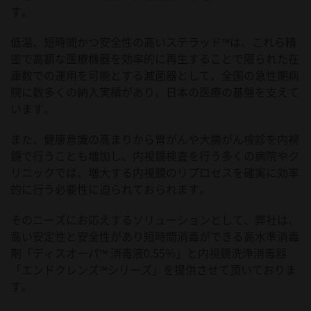
す。
低温、短時間かつ安全性の高いステラッド™は、これら精
密で高額な医療機器を効率的に再生することで限られた在
庫数での運用を可能とする滅菌器として、全国の急性期病
院に数多くの納入実績があり、日本の医療の基盤を支えて
います。
また、健康意識の高まりから胃がんや大腸がん検診を内視
鏡で行うことも増加し、内視鏡検査を行う多くの病院やク
リニックでは、増大する内視鏡のリプロセスを確実に効率
的に行う必要性に迫られておられます。
そのニーズにお応えするソリューションとして、弊社は、
高い安定性と安全性があり短時間消毒ができる高水準消毒
剤「ディスオーパ™ 消毒液0.55%」と内視鏡洗浄消毒器
「エンドクレンズ™シリーズ」を提供させて頂いておりま
す。