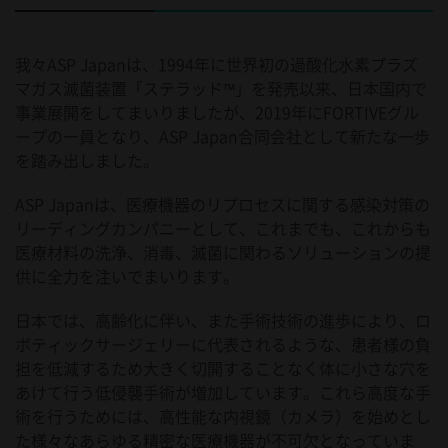
我々ASP Japanは、1994年に世界初の過酸化水素プラズ
マガス滅菌装置「ステラッド™」を発売以来、日本国内で
事業展開をしてまいりましたが、2019年にFORTIVEグル
ープの一員となり、ASP Japan合同会社として新たな一歩
を踏み出しました。
ASP Japanは、医療機器のリプロセスに関する感染対策の
リーディングカンパニーとして、これまでも、これからも
医療材料の洗浄、消毒、滅菌に関わるソリューションの提
供に全力を注いでまいります。
日本では、高齢化に伴い、また手術技術の進歩により、ロ
ボティックサージェリーに代表されるような、患者様の負
担を低減するため大きく切開することなく体に小さな穴を
あけて行う低侵襲手術が増加しています。これら高度な手
術を行うためには、高性能な内視鏡（カメラ）を始めとし
た様々なあらゆる精密な医療機器が不可欠となっていま