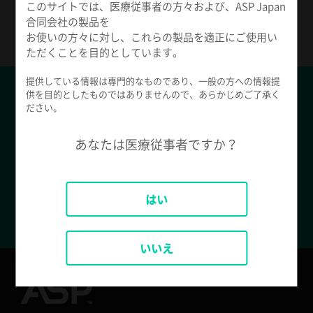
このサイトでは、医療従事者の方々および、ASP Japan
ASPアプリをリクエスト
合同会社の製品を
お使いの方々に対し、これらの製品を適正にご使用い
ただくことを目的としています。
提供している情報は専門的なものであり、一般の方への情報提
供を目的としたものではありませんので、あらかじめご了承く
カタログダウンロード
ださい。
滅菌関連製品、洗浄・消毒関連製品のカタログは
あなたは医療従事者ですか？
こちらからダウンロードできます。
はい
製品カタログをダウンロードする
いいえ