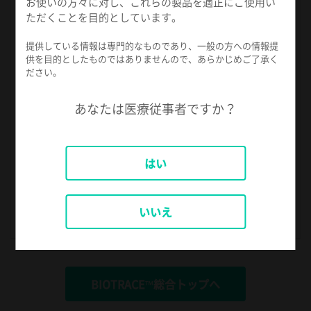
お使いの方々に対し、これらの製品を適正にご使用い
イ
化
ただくことを目的としています。
オ
水
ロ
素
提供している情報は専門的なものであり、一般の方への情報提
ジ
供を目的としたものではありませんので、あらかじめご了承く
ガ
カ
ださい。
ス
ル
滅
イ
あなたは医療従事者ですか？
菌
ン
デ
ィ
はい
ケ
ー
タ
いいえ
ー
BIOTRACE™総合トップへ