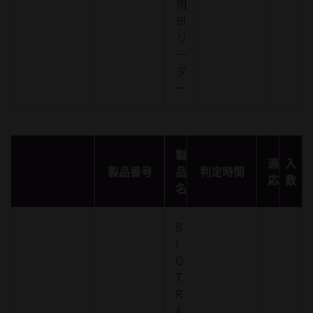
用
BI
リ
ー
ダ
ー
製
適
入
製品番号
品
判定時間
応
数
名
B
I
O
T
R
A