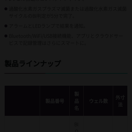
過酸化水素ガスプラズマ滅菌または過酸化水素ガス滅菌
サイクルのBI判定が5分で完了。
アラームとLEDランプで結果を通知。
Bluetooth/WiFi/USB接続機能、アプリとクラウドサー
ビスで記録管理はさらにスマートに。
製品ラインナップ
製
外寸
製品番号
品
ウェル数
法
名
BI
O