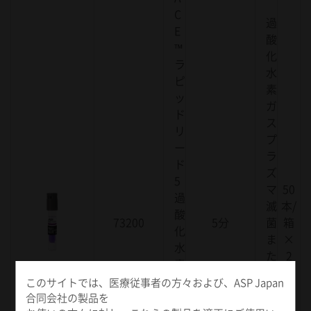
C
過
E
酸
™
化
ラ
水
ピ
素
ッ
ガ
ド
ス
リ
プ
ー
ラ
ド
ズ
5
マ
50
過
滅
本/
酸
73200
5分
菌
箱
化
ま
×
水
た
2
素
は
用
このサイトでは、医療従事者の方々および、ASP Japan
過
バ
合同会社の製品を
酸