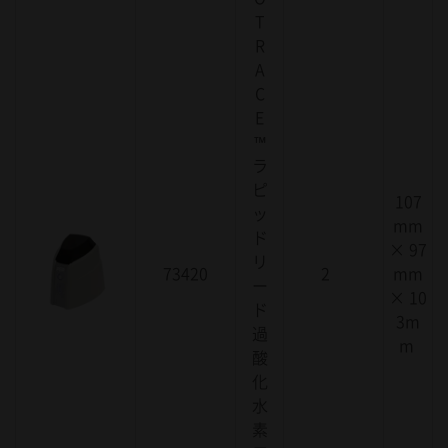
T
R
A
C
E
™
ラ
ピ
107
ッ
mm
ド
× 97
リ
73420
2
mm
ー
× 10
ド
3m
過
m
酸
化
水
素