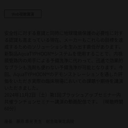
Web視聴講演
安全性に対する意識と同時に地球環境保護の必要性に対す
る認識も高まっている現在、メーカーもこれらの目標を達
成するためのソリューションを生み出す責任があります。
新製品AquaTYPHOON™システムを使用することで、内視
鏡管路内の用手による予備洗浄に代わって、迅速で効果的
なブラシも洗剤も使わない予備洗浄が可能となります。今
回、AquaTYPHOON™のデモンストレーションを通した評
価をいただき実際の臨床現場においての課題や期待を講演
いただきました。
2024年11月2日（土）第1回ブラッシュアップセミナー内
共催ランチョンセミナー講演の動画配信です。（視聴時間
60分）
座長 藤原 章光 先生 総合南東北病院