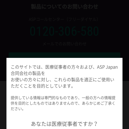
製品についてのお問い合わせ
ASPコールセンター（フリーダイヤル）
0120-306-580
メールでのお問い合わせ
フォームから問い合わせをする
このサイトでは、医療従事者の方々および、ASP Japan
合同会社の製品を
お使いの方々に対し、これらの製品を適正にご使用い
ただくことを目的としています。
ASP Japan All in One アプリ
提供している情報は専門的なものであり、一般の方への情報提
供を目的としたものではありませんので、あらかじめご了承く
ださい。
ASP Japanの製品やサービスを
より便利なものにする公式スマートフォンアプリです。
あなたは医療従事者ですか？