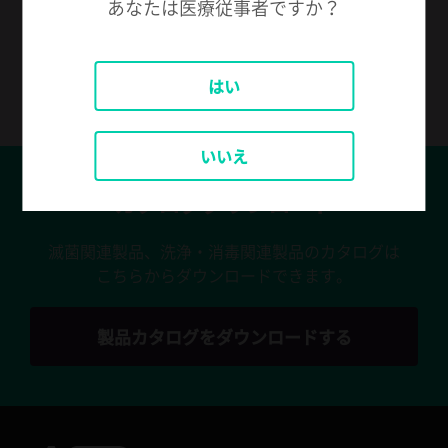
あなたは医療従事者ですか？
より便利なものにする公式スマートフォンアプリです。
ASPアプリをリクエスト
はい
いいえ
カタログダウンロード
滅菌関連製品、洗浄・消毒関連製品のカタログは
こちらからダウンロードできます。
製品カタログをダウンロードする