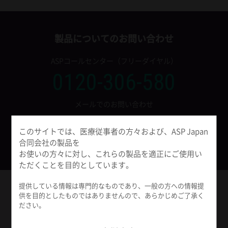
製品についてのお問い合わせ
ASPコールセンター（フリーダイヤル）
0120-306-580
メールでのお問い合わせ
このサイトでは、医療従事者の方々および、ASP Japan
フォームから問い合わせをする
合同会社の製品を
お使いの方々に対し、これらの製品を適正にご使用い
ただくことを目的としています。
提供している情報は専門的なものであり、一般の方への情報提
ASP Japan All in One アプリ
供を目的としたものではありませんので、あらかじめご了承く
ださい。
ASP Japanの製品やサービスを