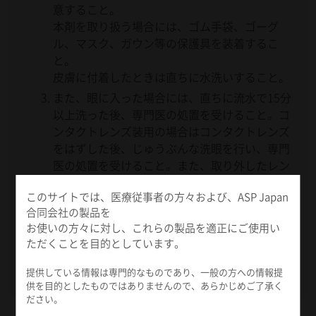
意すること。
本剤を取り扱う場合には、ゴム手袋、ゴーグ
ル、マスク、ガウン等の保護具を装着するこ
と。
皮膚に付着したときは直ちに水洗いすること。
また、眼に入った場合には、直ちに流水で15分
以上洗った後、専門医の処置を受けること。コ
ンタクトレンズ装用の場合はコンタクトレンズ
をはずした後、じゅうぶんな洗眼を行い、専門
医の処置を受けること。また、取り外したレン
ズは再使用しないこと。
このサイトでは、医療従事者の方々および、ASP Japan
合同会社の製品を
お使いの方々に対し、これらの製品を適正にご使用い
ただくことを目的としています。
提供している情報は専門的なものであり、一般の方への情報提
供を目的としたものではありませんので、あらかじめご了承く
ださい。