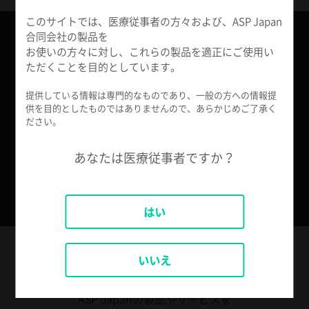
このサイトでは、医療従事者の方々および、ASP Japan
合同会社の製品を
製品についてのお問い合わせ
お使いの方々に対し、これらの製品を適正にご使用い
ただくことを目的としています。
ASPコールセンター（フリーダイヤル）
提供している情報は専門的なものであり、一般の方への情報提
0120-306-580
供を目的としたものではありませんので、あらかじめご了承く
ださい。
メールでのお問い合わせ
あなたは医療従事者ですか？
フォームから問い合わせをする
はい
いいえ
ASP Japan All in One アプリ
ASP Japanの製品やサービスを