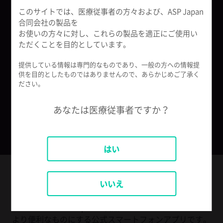
このサイトでは、医療従事者の方々および、ASP Japan
合同会社の製品を
製品についてのお問い合わせ
お使いの方々に対し、これらの製品を適正にご使用い
ただくことを目的としています。
ASPコールセンター（フリーダイヤル）
0120-306-580
提供している情報は専門的なものであり、一般の方への情報提
供を目的としたものではありませんので、あらかじめご了承く
ださい。
メールでのお問い合わせ
あなたは医療従事者ですか？
フォームから問い合わせをする
はい
ASP Japan All in One アプリ
いいえ
ASP Japanの製品やサービスを
より便利なものにする公式スマートフォンアプリです。