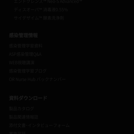
エンドクレンズ™ Neo-S Advanced™
ディスオーパ™ 消毒液0.55%
サイデザイム™ 酵素洗浄剤
感染管理情報
感染管理学習資料
ASP感染管理Q&A
WEB視聴講演
感染管理学習ブログ
OR Nurse Hub バックナンバー
資料ダウンロード
製品カタログ
製品関連情報誌
添付文書･インタビューフォーム
業許可証