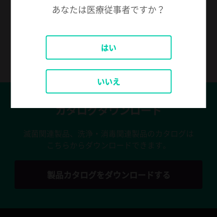
ASP Japanの製品やサービスを
あなたは医療従事者ですか？
より便利なものにする公式スマートフォンアプリです。
はい
ASPアプリをリクエスト
いいえ
カタログダウンロード
滅菌関連製品、洗浄・消毒関連製品のカタログは
こちらからダウンロードできます。
製品カタログをダウンロードする