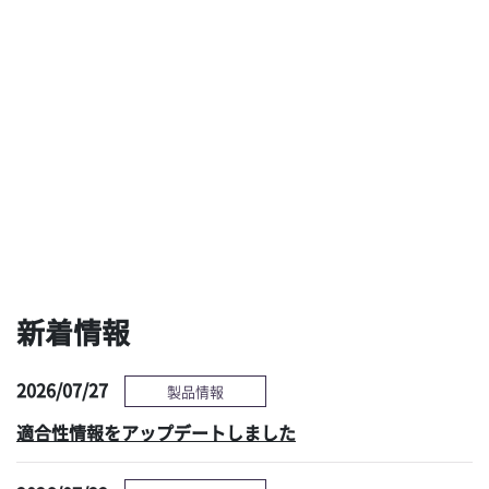
ブラシも洗剤も使わな
用手洗浄と乾燥の最新
い新しい予備洗浄ソリ
技術による、タスクシ
ューションへの期待
フト時代の新たな選択
肢 ～現状の課題と対
策～
感染管理情報へ
新着情報
2026/07/27
製品情報
適合性情報をアップデートしました