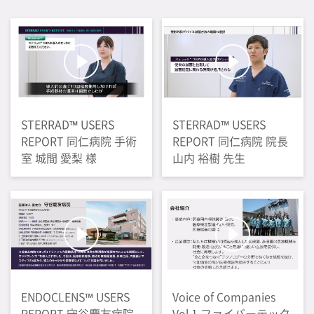
STERRAD™ USERS
STERRAD™ USERS
REPORT 同仁病院 手術
REPORT 同仁病院 院長
室 城間 愛梨 様
山内 裕樹 先生
ENDOCLENS™ USERS
Voice of Companies
REPORT 守谷慶友病院
Vol.1 ファイバーテック