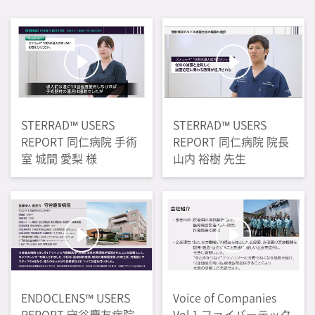
STERRAD™ USERS
STERRAD™ USERS
REPORT 同仁病院 手術
REPORT 同仁病院 院長
室 城間 愛梨 様
山内 裕樹 先生
ENDOCLENS™ USERS
Voice of Companies
REPORT 守谷慶友病院
Vol.1 ファイバーテック