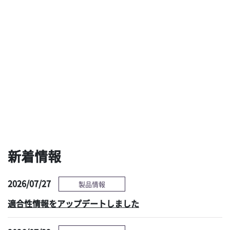
ブラシも洗剤も使わな
用手洗浄と乾燥の最新
い新しい予備洗浄ソリ
技術による、タスクシ
ューションへの期待
フト時代の新たな選択
肢 ～現状の課題と対
策～
感染管理情報へ
新着情報
2026/07/27
製品情報
適合性情報をアップデートしました