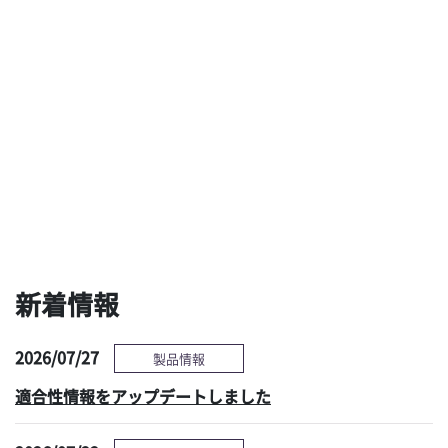
ブラシも洗剤も使わな
用手洗浄と乾燥の最新
い新しい予備洗浄ソリ
技術による、タスクシ
ューションへの期待
フト時代の新たな選択
肢 ～現状の課題と対
策～
感染管理情報へ
新着情報
2026/07/27
製品情報
適合性情報をアップデートしました