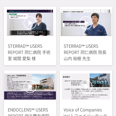
STERRAD™ USERS
STERRAD™ USERS
REPORT 同仁病院 手術
REPORT 同仁病院 院長
室 城間 愛梨 様
山内 裕樹 先生
ENDOCLENS™ USERS
Voice of Companies
REPORT 守谷慶友病院
Vol.1 ファイバーテック