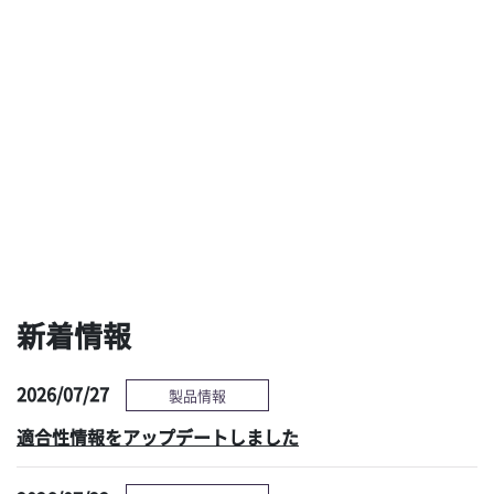
ブラシも洗剤も使わな
用手洗浄と乾燥の最新
い新しい予備洗浄ソリ
技術による、タスクシ
ューションへの期待
フト時代の新たな選択
肢 ～現状の課題と対
策～
感染管理情報へ
新着情報
2026/07/27
製品情報
適合性情報をアップデートしました