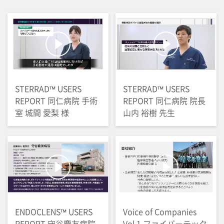
STERRAD™ USERS
STERRAD™ USERS
REPORT 同仁病院 手術
REPORT 同仁病院 院長
室 城間 愛梨 様
山内 裕樹 先生
ENDOCLENS™ USERS
Voice of Companies
REPORT 守谷慶友病院
Vol.1 ファイバーテック