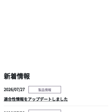
ブラシも洗剤も使わな
用手洗浄と乾燥の最新
い新しい予備洗浄ソリ
技術による、タスクシ
ューションへの期待
フト時代の新たな選択
肢 ～現状の課題と対
策～
感染管理情報へ
新着情報
2026/07/27
製品情報
適合性情報をアップデートしました