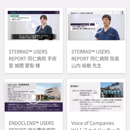
STERRAD™ USERS
STERRAD™ USERS
REPORT 同仁病院 手術
REPORT 同仁病院 院長
室 城間 愛梨 様
山内 裕樹 先生
ENDOCLENS™ USERS
Voice of Companies
REPORT 守谷慶友病院
Vol.1 ファイバーテック