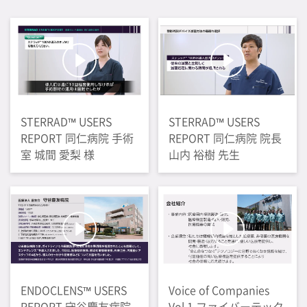
STERRAD™ USERS
STERRAD™ USERS
REPORT 同仁病院 手術
REPORT 同仁病院 院長
室 城間 愛梨 様
山内 裕樹 先生
ENDOCLENS™ USERS
Voice of Companies
REPORT 守谷慶友病院
Vol.1 ファイバーテック