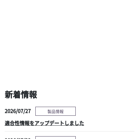
ブラシも洗剤も使わな
用手洗浄と乾燥の最新
い新しい予備洗浄ソリ
技術による、タスクシ
ューションへの期待
フト時代の新たな選択
肢 ～現状の課題と対
策～
感染管理情報へ
新着情報
2026/07/27
製品情報
適合性情報をアップデートしました