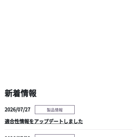
ブラシも洗剤も使わな
用手洗浄と乾燥の最新
い新しい予備洗浄ソリ
技術による、タスクシ
ューションへの期待
フト時代の新たな選択
肢 ～現状の課題と対
策～
感染管理情報へ
新着情報
2026/07/27
製品情報
適合性情報をアップデートしました