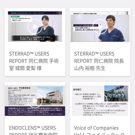
STERRAD™ USERS
STERRAD™ USERS
REPORT 同仁病院 手術
REPORT 同仁病院 院長
室 城間 愛梨 様
山内 裕樹 先生
ENDOCLENS™ USERS
Voice of Companies
REPORT 守谷慶友病院
Vol.1 ファイバーテック