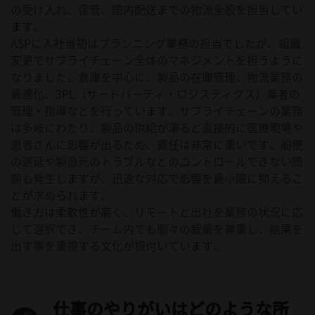
の受け入れ、保管、国内配送までの物流全般を担当してい
ます。
ASPに入社当初はプランニング業務の担当でしたが、組織
変更でサプライチェーン全体のマネジメントを担うように
なりました。倉庫を中心に、製品の在庫管理、物流業務の
最適化、3PL（サードパーティ・ロジスティクス）業者の
管理・指導などを行っています。サプライチェーンの業務
は多岐にわたり、製品の供給が滞ると直接的に医療現場や
患者さんに影響が出るため、責任は非常に重いです。船便
の遅延や製造元のトラブルなどのコントロールできない問
題も発生しますが、迅速な対応で影響を最小限に抑えるこ
とが求められます。
働き方は柔軟性が高く、リモートと出社を業務の状況に応
じて選択でき、チーム内でも個々の裁量を尊重し、結果を
出す事を重視する文化が根付いています。
仕事のやりがいはどのような所