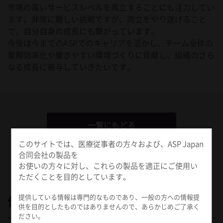
市場の高いサービスレベルを両立することにも注力してい
ます。非常に難しい挑戦ですが、両立をやり遂げること
で、自分自身の成長にも繋がっています。
今後は今までのASPでのキャリアを活かし、チーム全体の
業務効率化や働きやすい環境づくりに貢献し、組織のさら
なる成長に寄与していきたいです。
一覧にもどる
このサイトでは、医療従事者の方々および、ASP Japan
合同会社の製品を
次のインタビューへ→
お使いの方々に対し、これらの製品を適正にご使用い
ただくことを目的としています。
提供している情報は専門的なものであり、一般の方への情報提
他の社員インタビュー
供を目的としたものではありませんので、あらかじめご了承く
ださい。