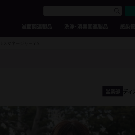
滅菌関連製品
洗浄･消毒関連製品
感染
スマネージャー Y.S.
営業部
ディ