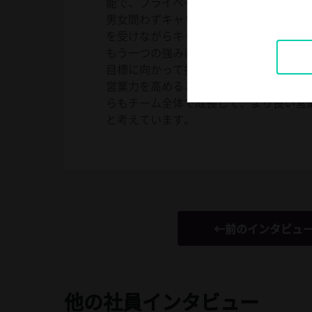
能で、プライベートとの両立もしやすい
男女問わずキャリアを築く機会が与えら
を受けながらキャリアを積み重ねてきま
もう一つの強みは、個々のポテンシャル
目標に向かって挑戦できる環境があるこ
営業力を高めることはもちろん、人間力
らもチーム全体で成長して、より良い営
と考えています。
←前のインタビュ
他の社員インタビュー