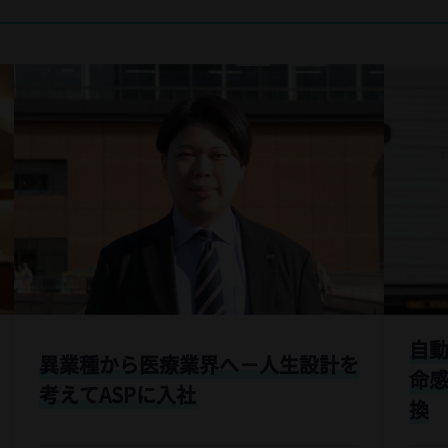
自
異業種から医療業界へ－
人生設計を
命感
考えてASPに入社
換