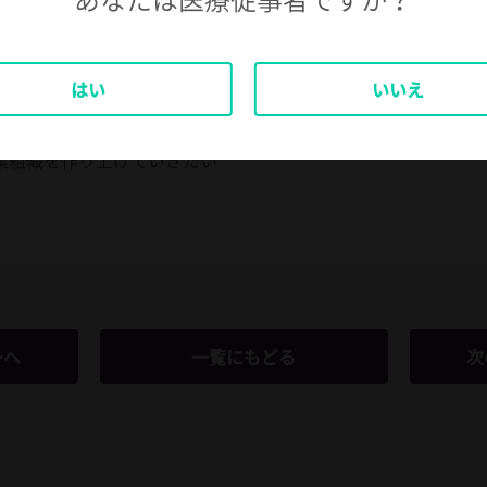
環境です。
れており、私自身もサポート
した。
を尊重し、それぞれが自分の
はい
いいえ
とです。
も養える会社であり、これか
業組織を作り上げていきたい
ーへ
一覧にもどる
次