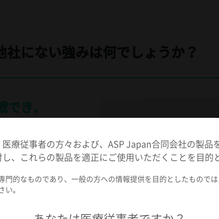
、他社にない強みは何でしょうか？
戦でき、
れる成長環境で
医療従事者の方々および、ASP Japan合同会社の製品
対し、これらの製品を適正にご使用いただくことを目的
年齢や経験に関係なく意見が言
専門的なものであり、一般の方への情報提供を目的としたものでは
さい。
できることも大きな特徴で
、フレキシブルな働き方が可
あなたは医療従事者ですか？